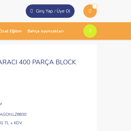
Giriş Yap
Üye Ol
/
Özel Eğitim
Bahçe oyuncakları
 ARACI 400 PARÇA BLOCK
e!
VAGON.LZ8830
01 TL + KDV