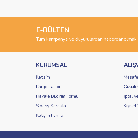
Görüş ve önerileriniz için teşekkür ederiz.
Ürün resmi kalitesiz, bozuk veya görüntülenemiyo
Ürün açıklamasında eksik bilgiler bulunuyor.
E-BÜLTEN
Ürün bilgilerinde hatalar bulunuyor.
Tüm kampanya ve duyurulardan haberdar olmak i
Ürün fiyatı diğer sitelerden daha pahalı.
Bu ürüne benzer farklı alternatifler olmalı.
KURUMSAL
ALIŞ
İletişim
Mesafe
Kargo Takibi
Gizlili
Havale Bildirim Formu
İptal v
Sipariş Sorgula
Kişisel 
İletişim Formu