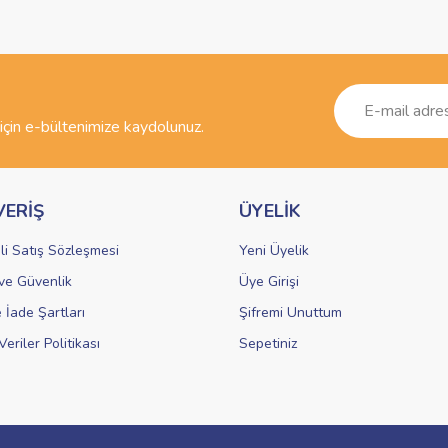
Bu ürüne ilk yorumu siz yapın!
r.
Yorum Yaz
çin e-bültenimize kaydolunuz.
VERİŞ
ÜYELİK
li Satış Sözleşmesi
Yeni Üyelik
k ve Güvenlik
Üye Girişi
Gönder
e İade Şartları
Şifremi Unuttum
Veriler Politikası
Sepetiniz