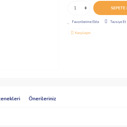
SEPETE 
Tavsiye Et
Karşılaştır
çenekleri
Önerileriniz
ve diğer konularda yetersiz gördüğünüz noktaları öneri formunu kullanarak taraf