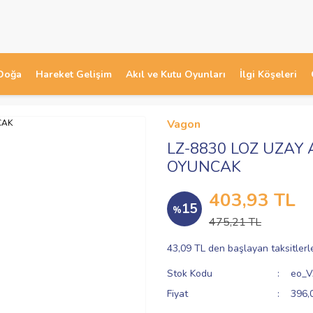
Doğa
Hareket Gelişim
Akıl ve Kutu Oyunları
İlgi Köşeleri
Vagon
LZ-8830 LOZ UZAY
OYUNCAK
403,93 TL
15
%
475,21 TL
43,09 TL den başlayan taksitlerl
Stok Kodu
eo_
Fiyat
396,