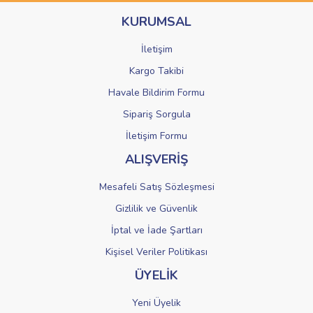
Ürün bilgilerinde hatalar bulunuyor.
KURUMSAL
Ürün fiyatı diğer sitelerden daha pahalı.
Bu ürüne benzer farklı alternatifler olmalı.
İletişim
Kargo Takibi
Havale Bildirim Formu
Sipariş Sorgula
Gönder
İletişim Formu
ALIŞVERİŞ
Mesafeli Satış Sözleşmesi
Gizlilik ve Güvenlik
İptal ve İade Şartları
Kişisel Veriler Politikası
ÜYELİK
Yeni Üyelik