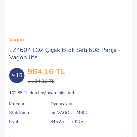
Vagon
LZ4604 LOZ Çiçek Blok Seti 608 Parça -
Vagon life
964,16 TL
15
%
1.134,30 TL
102,85 TL den başlayan taksitlerle!
Kategori
Oyuncaklar
Stok Kodu
eo_VAGON.LZ4604
Fiyat
945,25 TL + KDV