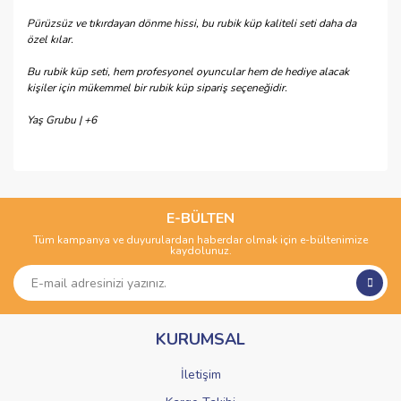
Pürüzsüz ve tıkırdayan dönme hissi, bu rubik küp kaliteli seti daha da
özel kılar.
Bu rubik küp seti, hem profesyonel oyuncular hem de hediye alacak
kişiler için mükemmel bir rubik küp sipariş seçeneğidir.
Yaş Grubu | +6
Bu ürünün fiyat bilgisi, resim, ürün açıklamalarında ve diğer
konularda yetersiz gördüğünüz noktaları öneri formunu
Bu ürüne ilk yorumu siz yapın!
kullanarak tarafımıza iletebilirsiniz.
Görüş ve önerileriniz için teşekkür ederiz.
E-BÜLTEN
Tüm kampanya ve duyurulardan haberdar olmak için e-bültenimize
Yorum Yaz
kaydolunuz.
Ürün resmi kalitesiz, bozuk veya görüntülenemiyor.
Ürün açıklamasında eksik bilgiler bulunuyor.
Ürün bilgilerinde hatalar bulunuyor.
KURUMSAL
Ürün fiyatı diğer sitelerden daha pahalı.
Bu ürüne benzer farklı alternatifler olmalı.
İletişim