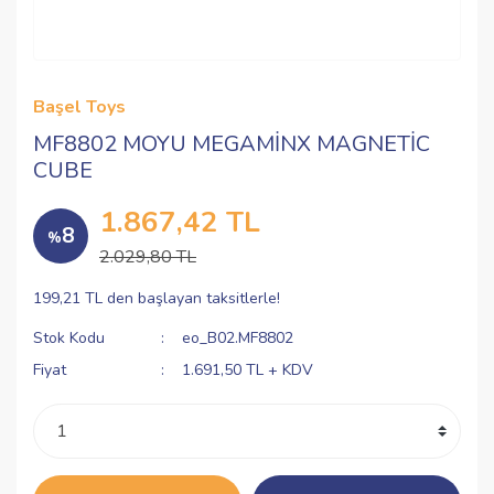
Başel Toys
MF8802 MOYU MEGAMİNX MAGNETİC
CUBE
1.867,42 TL
8
%
2.029,80 TL
199,21 TL den başlayan taksitlerle!
Stok Kodu
eo_B02.MF8802
Fiyat
1.691,50 TL + KDV