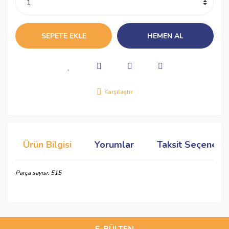
SEPETE EKLE
HEMEN AL
Karşılaştır
Ürün Bilgisi
Yorumlar
Taksit Seçenekle
Parça sayısı: 515
Bu ürünün fiyat bilgisi, resim, ürün açıklamalarında ve diğer
konularda yetersiz gördüğünüz noktaları öneri formunu
Bu ürüne ilk yorumu siz yapın!
kullanarak tarafımıza iletebilirsiniz.
Görüş ve önerileriniz için teşekkür ederiz.