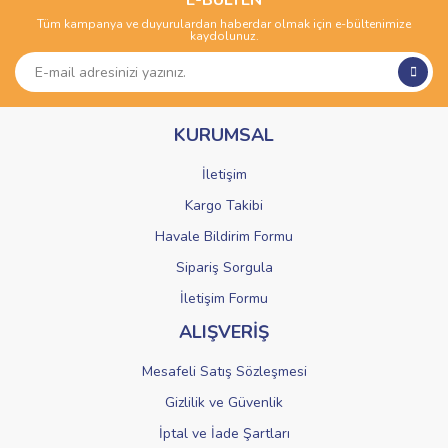
E-BÜLTEN
Tüm kampanya ve duyurulardan haberdar olmak için e-bültenimize
Yorum Yaz
kaydolunuz.
Ürün resmi kalitesiz, bozuk veya görüntülenemiyor.
Ürün açıklamasında eksik bilgiler bulunuyor.
Ürün bilgilerinde hatalar bulunuyor.
KURUMSAL
Ürün fiyatı diğer sitelerden daha pahalı.
Bu ürüne benzer farklı alternatifler olmalı.
İletişim
Kargo Takibi
Havale Bildirim Formu
Sipariş Sorgula
Gönder
İletişim Formu
ALIŞVERİŞ
Mesafeli Satış Sözleşmesi
Gizlilik ve Güvenlik
İptal ve İade Şartları