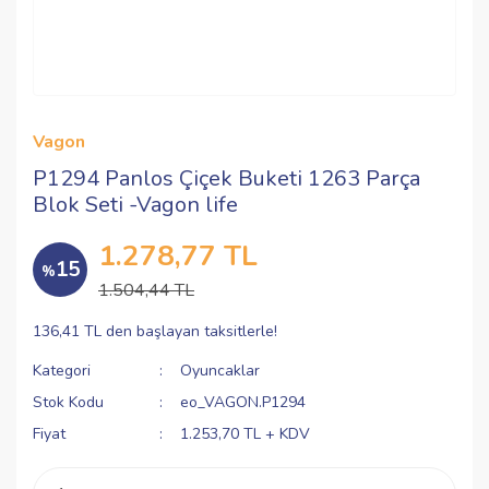
Vagon
P1294 Panlos Çiçek Buketi 1263 Parça
Blok Seti -Vagon life
1.278,77 TL
15
%
1.504,44 TL
136,41 TL den başlayan taksitlerle!
Kategori
Oyuncaklar
Stok Kodu
eo_VAGON.P1294
Fiyat
1.253,70 TL + KDV