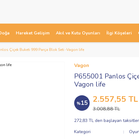
Doğa
Hareket Gelişim
Akıl ve Kutu Oyunları
İlgi Köşeleri
los Çiçek Buketi 999 Parça Blok Seti -Vagon life
Vagon
P655001 Panlos Çiçek
Vagon life
2.557,55 TL
15
%
3.008,88 TL
272,83 TL den başlayan taksitler
Kategori
Oyun