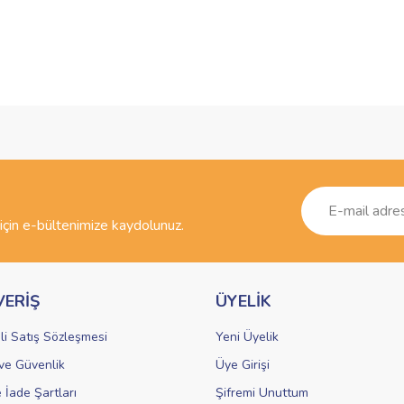
ve diğer konularda yetersiz gördüğünüz noktaları öneri formunu kullanarak taraf
Bu ürüne ilk yorumu siz yapın!
r.
Yorum Yaz
çin e-bültenimize kaydolunuz.
VERİŞ
ÜYELİK
li Satış Sözleşmesi
Yeni Üyelik
k ve Güvenlik
Üye Girişi
Gönder
e İade Şartları
Şifremi Unuttum