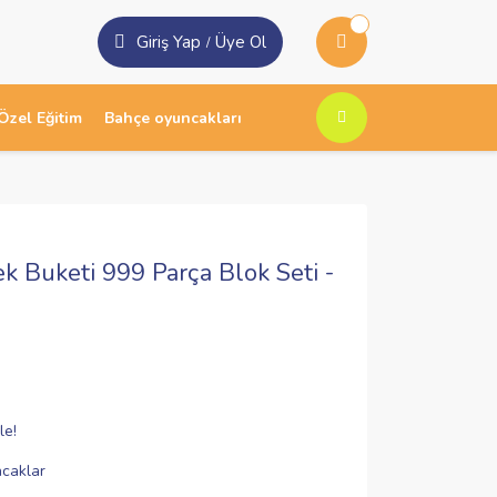
Giriş Yap
Üye Ol
/
Özel Eğitim
Bahçe oyuncakları
 Buketi 999 Parça Blok Seti -
le!
caklar