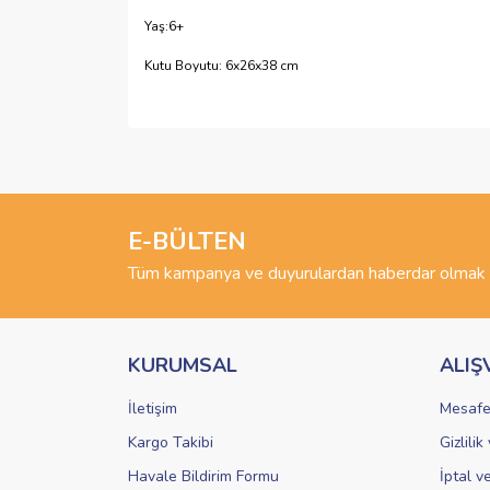
Yaş:6+
Kutu Boyutu: 6x26x38 cm
Bu ürünün fiyat bilgisi, resim, ürün açıklamalarında 
Görüş ve önerileriniz için teşekkür ederiz.
Ürün resmi kalitesiz, bozuk veya görüntülenemiyo
Ürün açıklamasında eksik bilgiler bulunuyor.
E-BÜLTEN
Ürün bilgilerinde hatalar bulunuyor.
Tüm kampanya ve duyurulardan haberdar olmak i
Ürün fiyatı diğer sitelerden daha pahalı.
Bu ürüne benzer farklı alternatifler olmalı.
KURUMSAL
ALIŞ
İletişim
Mesafe
Kargo Takibi
Gizlili
Havale Bildirim Formu
İptal v