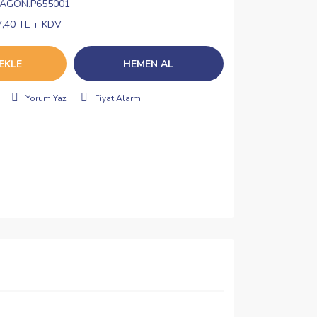
VAGON.P655001
7,40 TL + KDV
EKLE
HEMEN AL
Yorum Yaz
Fiyat Alarmı