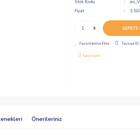
Stok Kodu
eo_
Fiyat
2.50
SEPETE 
Tavsiye Et
Karşılaştır
çenekleri
Önerileriniz