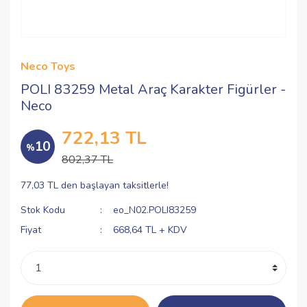
Neco Toys
POLI 83259 Metal Araç Karakter Figürler -
Neco
722,13 TL
10
%
802,37 TL
77,03 TL den başlayan taksitlerle!
Stok Kodu
eo_N02.POLI83259
Fiyat
668,64 TL + KDV