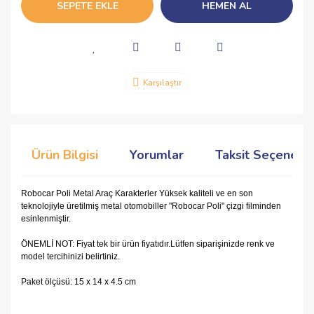
SEPETE EKLE
HEMEN AL
Karşılaştır
Ürün Bilgisi
Yorumlar
Taksit Seçenekle
Robocar Poli Metal Araç Karakterler Yüksek kaliteli ve en son
teknolojiyle üretilmiş metal otomobiller "Robocar Poli" çizgi filminden
esinlenmiştir.
ÖNEMLİ NOT: Fiyat tek bir ürün fiyatıdır.Lütfen siparişinizde renk ve
model tercihinizi belirtiniz.
Paket ölçüsü: ‎15 x 14 x 4.5 cm