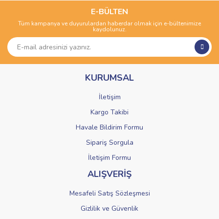
kullanarak tarafımıza iletebilirsiniz.
Görüş ve önerileriniz için teşekkür ederiz.
E-BÜLTEN
Tüm kampanya ve duyurulardan haberdar olmak için e-bültenimize
Yorum Yaz
kaydolunuz.
Ürün resmi kalitesiz, bozuk veya görüntülenemiyor.
Ürün açıklamasında eksik bilgiler bulunuyor.
Ürün bilgilerinde hatalar bulunuyor.
KURUMSAL
Ürün fiyatı diğer sitelerden daha pahalı.
Bu ürüne benzer farklı alternatifler olmalı.
İletişim
Kargo Takibi
Havale Bildirim Formu
Sipariş Sorgula
Gönder
İletişim Formu
ALIŞVERİŞ
Mesafeli Satış Sözleşmesi
Gizlilik ve Güvenlik