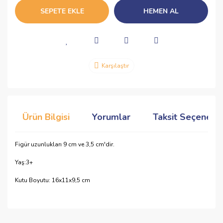
SEPETE EKLE
HEMEN AL
Karşılaştır
Ürün Bilgisi
Yorumlar
Taksit Seçenekle
Figür uzunlukları 9 cm ve 3,5 cm'dir.
Yaş:3+
Kutu Boyutu: 16x11x9,5 cm
Bu ürünün fiyat bilgisi, resim, ürün açıklamalarında ve diğer
konularda yetersiz gördüğünüz noktaları öneri formunu
Bu ürüne ilk yorumu siz yapın!