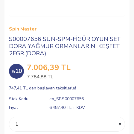
Spin Master
S00007656 SUN-SPM-FİGÜR OYUN SET
DORA YAĞMUR ORMANLARINI KEŞFET
2FGR.(DORA)
7.006,39 TL
10
%
7.784,88 TL
747,41 TL den başlayan taksitlerle!
Stok Kodu
eo_SP.S00007656
Fiyat
6.487,40 TL + KDV