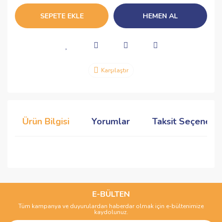
SEPETE EKLE
HEMEN AL
Karşılaştır
Ürün Bilgisi
Yorumlar
Taksit Seçenekle
Bu ürünün fiyat bilgisi, resim, ürün açıklamalarında ve diğer
konularda yetersiz gördüğünüz noktaları öneri formunu
Bu ürüne ilk yorumu siz yapın!
kullanarak tarafımıza iletebilirsiniz.
Görüş ve önerileriniz için teşekkür ederiz.
E-BÜLTEN
Tüm kampanya ve duyurulardan haberdar olmak için e-bültenimize
Yorum Yaz
kaydolunuz.
Ürün resmi kalitesiz, bozuk veya görüntülenemiyor.