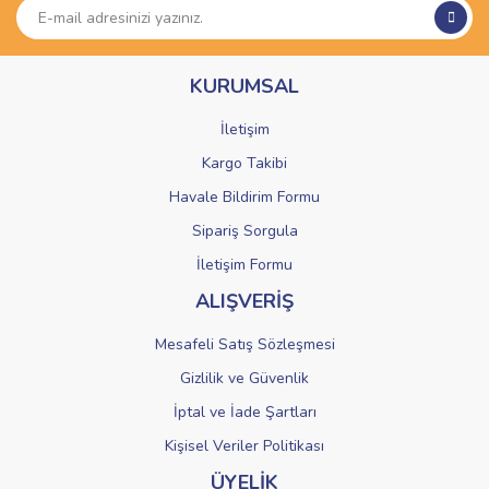
Ürün açıklamasında eksik bilgiler bulunuyor.
Ürün bilgilerinde hatalar bulunuyor.
KURUMSAL
Ürün fiyatı diğer sitelerden daha pahalı.
Bu ürüne benzer farklı alternatifler olmalı.
İletişim
Kargo Takibi
Havale Bildirim Formu
Sipariş Sorgula
Gönder
İletişim Formu
ALIŞVERİŞ
Mesafeli Satış Sözleşmesi
Gizlilik ve Güvenlik
İptal ve İade Şartları
Kişisel Veriler Politikası
ÜYELİK