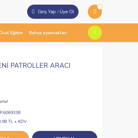
Giriş Yap
Üye Ol
/
Özel Eğitim
Bahçe oyuncakları
ENİ PATROLLER ARACI
erle!
P.6069338
3,98 TL + KDV