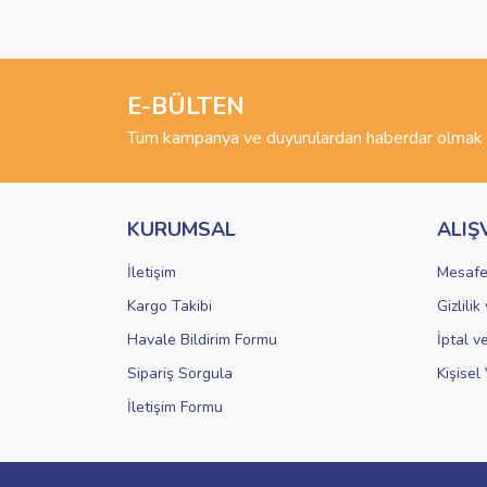
Görüş ve önerileriniz için teşekkür ederiz.
Ürün resmi kalitesiz, bozuk veya görüntülenemiyo
Ürün açıklamasında eksik bilgiler bulunuyor.
E-BÜLTEN
Ürün bilgilerinde hatalar bulunuyor.
Tüm kampanya ve duyurulardan haberdar olmak i
Ürün fiyatı diğer sitelerden daha pahalı.
Bu ürüne benzer farklı alternatifler olmalı.
KURUMSAL
ALIŞ
İletişim
Mesafe
Kargo Takibi
Gizlili
Havale Bildirim Formu
İptal v
Sipariş Sorgula
Kişisel 
İletişim Formu