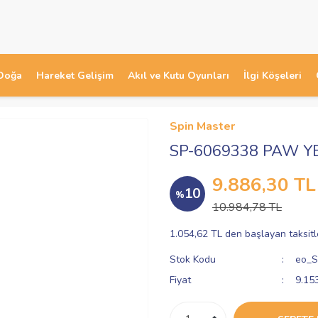
Doğa
Hareket Gelişim
Akıl ve Kutu Oyunları
İlgi Köşeleri
Spin Master
SP-6069338 PAW Y
9.886,30 TL
10
%
10.984,78 TL
1.054,62 TL den başlayan taksitl
Stok Kodu
eo_S
Fiyat
9.15