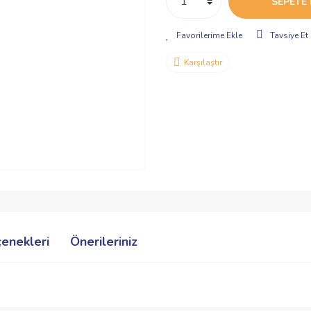
SEPETE 
Tavsiye Et
Karşılaştır
çenekleri
Önerileriniz
ve diğer konularda yetersiz gördüğünüz noktaları öneri formunu kullanarak taraf