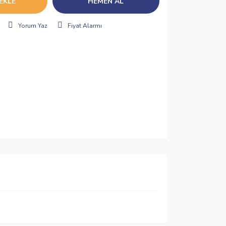
EKLE
HEMEN AL
Yorum Yaz
Fiyat Alarmı
ımıza iletebilirsiniz.