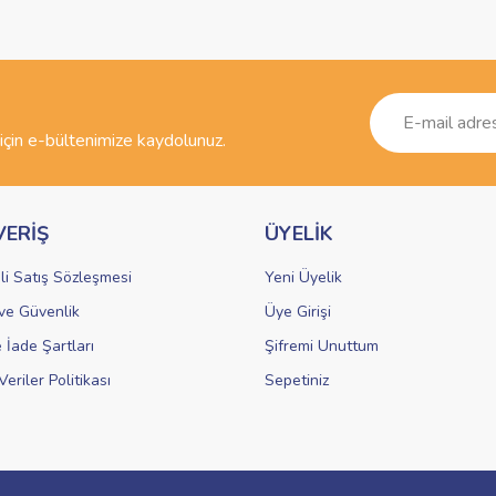
Bu ürüne ilk yorumu siz yapın!
r.
Yorum Yaz
çin e-bültenimize kaydolunuz.
VERİŞ
ÜYELİK
li Satış Sözleşmesi
Yeni Üyelik
k ve Güvenlik
Üye Girişi
Gönder
e İade Şartları
Şifremi Unuttum
Veriler Politikası
Sepetiniz