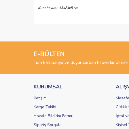
Kutu boyutu: 13x24x5 cm
Bu ürünün fiyat bilgisi, resim, ürün açıklamalarında 
Görüş ve önerileriniz için teşekkür ederiz.
Ürün resmi kalitesiz, bozuk veya görüntülenemiyo
Ürün açıklamasında eksik bilgiler bulunuyor.
E-BÜLTEN
Ürün bilgilerinde hatalar bulunuyor.
Tüm kampanya ve duyurulardan haberdar olmak i
Ürün fiyatı diğer sitelerden daha pahalı.
Bu ürüne benzer farklı alternatifler olmalı.
KURUMSAL
ALIŞ
İletişim
Mesafe
Kargo Takibi
Gizlili
Havale Bildirim Formu
İptal v
Sipariş Sorgula
Kişisel 