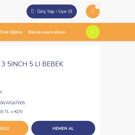
Giriş Yap
Üye Ol
/
Özel Eğitim
Bahçe oyuncakları
3 5INCH 5 LI BEBEK
e!
V06.WG67005
55 TL + KDV
EKLE
HEMEN AL