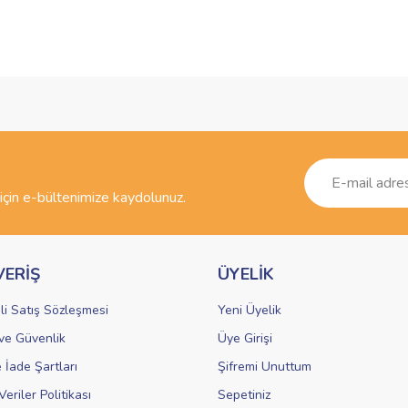
ve diğer konularda yetersiz gördüğünüz noktaları öneri formunu kullanarak taraf
Bu ürüne ilk yorumu siz yapın!
r.
Yorum Yaz
çin e-bültenimize kaydolunuz.
VERİŞ
ÜYELİK
li Satış Sözleşmesi
Yeni Üyelik
k ve Güvenlik
Üye Girişi
Gönder
e İade Şartları
Şifremi Unuttum
Veriler Politikası
Sepetiniz